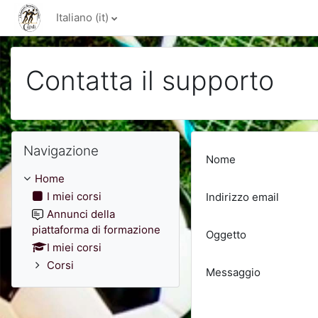
Vai al contenuto principale
Italiano ‎(it)‎
Contatta il supporto
Salta Navigazione
Navigazione
Nome
Home
I miei corsi
Indirizzo email
Annunci della
piattaforma di formazione
Oggetto
I miei corsi
Corsi
Messaggio